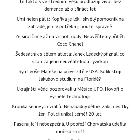
Tři faktory ve středním věku prodlužují život bez
demence až o třináct let
Umí nejen pálit: Kopřiva je lék i skvělý pomocník na
zahradě, jen je potřeba ji použít správně
Ze sirotčince až na vrchol módy: Neuvěřitelný příběh
Coco Chanel
Šedesátník s tělem atleta: Janek Ledecký přiznal, co
stojí za jeho neuvěřitelnou fyzičkou
Syn Leoše Mareše na univerzitě v USA: Kolik stojí
Jakubovo studium na Floridě?
Ukrajinští vědci pozorovali u Měsíce UFO. Hovoří o
vyspělé technologii
Kronika sériových vrahů: Nenápadný dělník zabil desítky
žen. Policii unikal téměř 20 let
Fascinující i nebezpečná. U pobřeží Chorvatska udeřila
mořská smršť