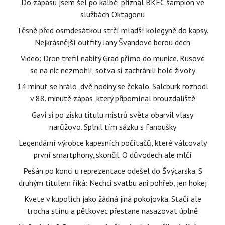
Do zápasu jsem šel po kalbě, přiznal BKFC šampion ve
službách Oktagonu
Těsně před osmdesátkou strčí mladší kolegyně do kapsy.
Nejkrásnější outfity Jany Švandové berou dech
Video: Dron trefil nabitý Grad přímo do munice. Rusové
se na nic nezmohli, sotva si zachránili holé životy
14 minut se hrálo, dvě hodiny se čekalo. Salcburk rozhodl
v 88. minutě zápas, který připomínal brouzdaliště
Gavi si po zisku titulu mistrů světa obarvil vlasy
narůžovo. Splnil tím sázku s fanoušky
Legendární výrobce kapesních počítačů, které válcovaly
první smartphony, skončil. O důvodech ale mlčí
Pešán po konci u reprezentace odešel do Švýcarska. S
druhým titulem říká: Nechci svatbu ani pohřeb, jen hokej
Kvete v kupolích jako žádná jiná pokojovka. Stačí ale
trocha stínu a pětkovec přestane nasazovat úplně