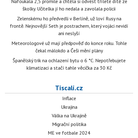
Nafoukala 2,5 promile a chtěla si odvést tříleté dítě ze
školky. Učitelka jí ho nedala a zavolala policii
Zelenskému ho předvedli v Berlíně, už loví Rusy na
frontě. Nejnovější Seth je postrachem, který vojáci nevidí
ani neslyší
Meteorologové už mají předpověď do konce roku. Tohle
čekal málokdo a Češi mění plány
Španělský trik na ochlazení bytu o 6 °C. Nepotřebujete
klimatizaci a stačí tahle věcička za 30 Kč
Tiscali.cz
Inflace
Ukrajina
Válka na Ukrajině
Migrační politika
ME ve fotbale 2024