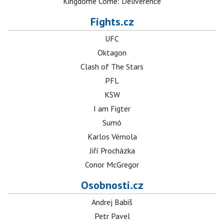
Kingdome Come: Deliverence
Fights.cz
UFC
Oktagon
Clash of The Stars
PFL
KSW
I am Figter
Sumó
Karlos Vémola
Jiří Procházka
Conor McGregor
Osobnosti.cz
Andrej Babiš
Petr Pavel