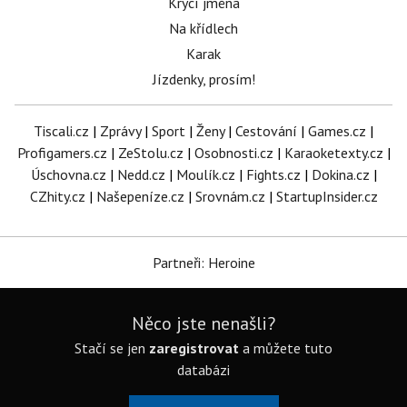
Krycí jména
Na křídlech
Karak
Jízdenky, prosím!
Tiscali.cz
|
Zprávy
|
Sport
|
Ženy
|
Cestování
|
Games.cz
|
Profigamers.cz
|
ZeStolu.cz
|
Osobnosti.cz
|
Karaoketexty.cz
|
Úschovna.cz
|
Nedd.cz
|
Moulík.cz
|
Fights.cz
|
Dokina.cz
|
CZhity.cz
|
Našepeníze.cz
|
Srovnám.cz
|
StartupInsider.cz
Partneři: Heroine
Něco jste nenašli?
Stačí se jen
zaregistrovat
a můžete tuto
databázi