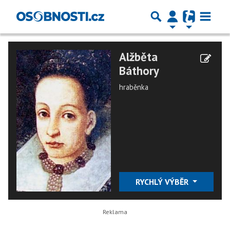
Alžběta
Báthory
hraběnka
RYCHLÝ VÝBĚR