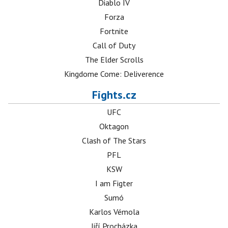
Diablo IV
Forza
Fortnite
Call of Duty
The Elder Scrolls
Kingdome Come: Deliverence
Fights.cz
UFC
Oktagon
Clash of The Stars
PFL
KSW
I am Figter
Sumó
Karlos Vémola
Jiří Procházka