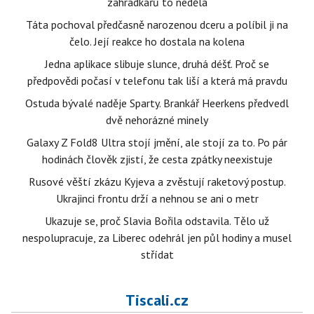
zahrádkářů to nedělá
Táta pochoval předčasně narozenou dceru a políbil ji na
čelo. Její reakce ho dostala na kolena
Jedna aplikace slibuje slunce, druhá déšť. Proč se
předpovědi počasí v telefonu tak liší a která má pravdu
Ostuda bývalé naděje Sparty. Brankář Heerkens předvedl
dvě nehorázné minely
Galaxy Z Fold8 Ultra stojí jmění, ale stojí za to. Po pár
hodinách člověk zjistí, že cesta zpátky neexistuje
Rusové věští zkázu Kyjeva a zvěstují raketový postup.
Ukrajinci frontu drží a nehnou se ani o metr
Ukazuje se, proč Slavia Bořila odstavila. Tělo už
nespolupracuje, za Liberec odehrál jen půl hodiny a musel
střídat
Tiscali.cz