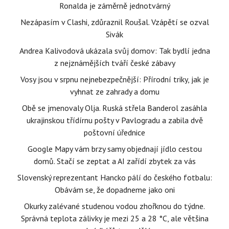
Ronalda je záměrně jednotvárný
Nezápasím v Clashi, zdůraznil Roušal. Vzápětí se ozval
Sivák
Andrea Kalivodová ukázala svůj domov: Tak bydlí jedna
z nejznámějších tváří české zábavy
Vosy jsou v srpnu nejnebezpečnější: Přírodní triky, jak je
vyhnat ze zahrady a domu
Obě se jmenovaly Olja. Ruská střela Banderol zasáhla
ukrajinskou třídírnu pošty v Pavlogradu a zabila dvě
poštovní úřednice
Google Mapy vám brzy samy objednají jídlo cestou
domů. Stačí se zeptat a AI zařídí zbytek za vás
Slovenský reprezentant Hancko pálí do českého fotbalu:
Obávám se, že dopadneme jako oni
Okurky zalévané studenou vodou zhořknou do týdne.
Správná teplota zálivky je mezi 25 a 28 °C, ale většina