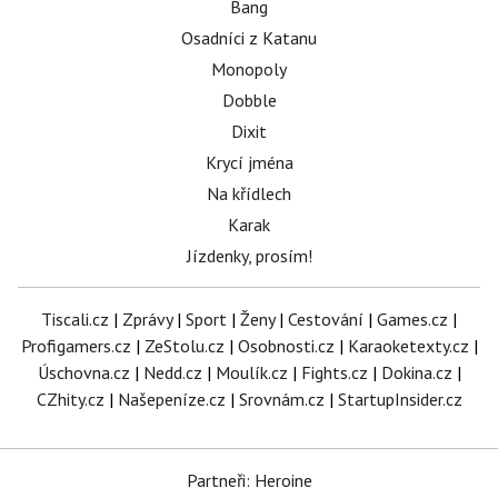
Bang
Osadníci z Katanu
Monopoly
Dobble
Dixit
Krycí jména
Na křídlech
Karak
Jízdenky, prosím!
Tiscali.cz
|
Zprávy
|
Sport
|
Ženy
|
Cestování
|
Games.cz
|
Profigamers.cz
|
ZeStolu.cz
|
Osobnosti.cz
|
Karaoketexty.cz
|
Úschovna.cz
|
Nedd.cz
|
Moulík.cz
|
Fights.cz
|
Dokina.cz
|
CZhity.cz
|
Našepeníze.cz
|
Srovnám.cz
|
StartupInsider.cz
Partneři: Heroine