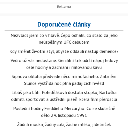
Doporučené články
Nezvládl jsem to v hlavě. Čepo odhalil, co stálo za jeho
neúspěšným UFC debutem
Kdy změnit životní styl, abyste oddálili nástup demence?
Vedro už vás nedostane: Geniální trik udrží nápoj ledový
celé hodiny a zachrání i milovanou kávu
Srpnová obloha předvede něco mimořádného. Zatmění
Slunce vystřídá noc plná padajících hvězd
Líbáš jako bůh: Poledňáková dostala stopku, Bartoška
odmítl sportovat a ústřední píseň, která film přerostla
Poslední hodiny Freddieho Mercuryho: Co se skutečně
dělo 24. listopadu 1991
Žádná mouka, žádný cukr, žádné mléko, jídelníček