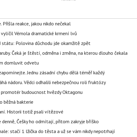
 Přišla reakce, jakou nikdo nečekal
, vylíčil Vémola dramatické krmení lvů
d státu: Polovina důchodu jde okamžitě zpět
ruby. Čeká je štěstí, odměna i změna, na kterou dlouho čekala
vem domluvit odvetu
zapomínejte. Jednu zásadní chybu dělá téměř každý
áhá nádoru. Vědci odhalili nebezpečnou roli fruktózy
l promotér budoucnost hvězdy Oktagonu
o běžná bakterie
aní. Historii totiž psali vítězové
e denně, Češky ho odmítají, přitom zakryje bříško
nale: stačí 1 lžička do těsta a už se vám nikdy nepotrhají