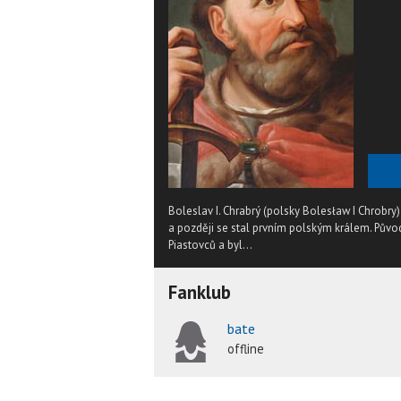
Boleslav I. Chrabrý (polsky Bolesław I Chrobry
a později se stal prvním polským králem. Půvo
Piastovců a byl...
Fanklub
bate
offline