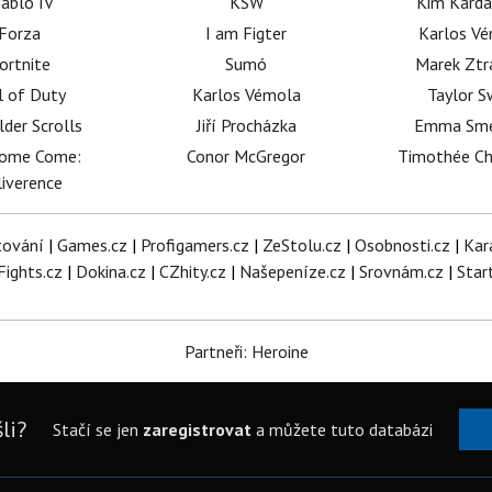
iablo IV
KSW
Kim Karda
Forza
I am Figter
Karlos V
ortnite
Sumó
Marek Ztr
l of Duty
Karlos Vémola
Taylor S
lder Scrolls
Jiří Procházka
Emma Sm
dome Come:
Conor McGregor
Timothée C
iverence
tování
|
Games.cz
|
Profigamers.cz
|
ZeStolu.cz
|
Osobnosti.cz
|
Kar
Fights.cz
|
Dokina.cz
|
CZhity.cz
|
Našepeníze.cz
|
Srovnám.cz
|
Star
Partneři: Heroine
li?
Stačí se jen
zaregistrovat
a můžete tuto databázi