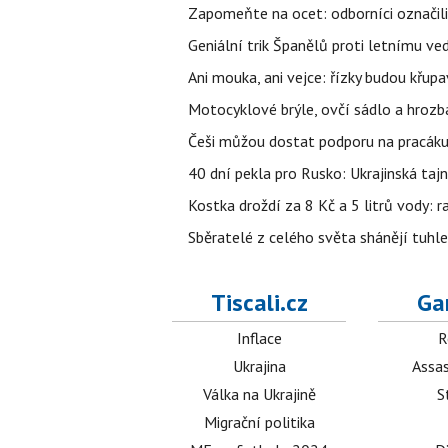
Zapomeňte na ocet: odborníci označili
Geniální trik Španělů proti letnímu ve
Ani mouka, ani vejce: řízky budou křupa
Motocyklové brýle, ovčí sádlo a hrozb
Češi můžou dostat podporu na pracáku k
40 dní pekla pro Rusko: Ukrajinská tajn
Kostka droždí za 8 Kč a 5 litrů vody: ra
Sběratelé z celého světa shánějí tuhle 
Tiscali.cz
Ga
Inflace
R
Ukrajina
Assas
Válka na Ukrajině
S
Migrační politika