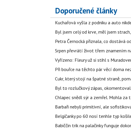
Doporučené články
Kuchařová vyšla z podniku a auto nikde.
Byl jsem celý od krve, měl jsem strach
Petra Černocká přiznala, co dostává o
Srpen převrátí život třem znamením na
Vyřízeno: Fleury už si stihl s Murado
Při bouřce na těchto pár věcí doma ne
Cukr, který stojí na špatné straně, pom
Byl to rozlučkový zápas, okomentova
Chlapec snědl sýr a zemřel. Mohla za t
Barbaři nebyli primitivní, ale sofistikov
Belgičanky po 60 nosí tenhle typ košil
Babiččin trik na palačinky funguje doko