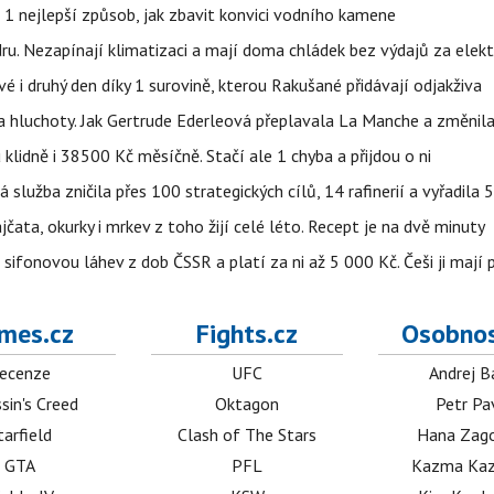
 1 nejlepší způsob, jak zbavit konvici vodního kamene
dru. Nezapínají klimatizaci a mají doma chládek bez výdajů za elekt
vé i druhý den díky 1 surovině, kterou Rakušané přidávají odjakživa
a hluchoty. Jak Gertrude Ederleová přeplavala La Manche a změnila
lidně i 38500 Kč měsíčně. Stačí ale 1 chyba a přijdou o ni
á služba zničila přes 100 strategických cílů, 14 rafinerií a vyřadil
jčata, okurky i mrkev z toho žijí celé léto. Recept je na dvě minuty
sifonovou láhev z dob ČSSR a platí za ni až 5 000 Kč. Češi ji mají 
mes.cz
Fights.cz
Osobnos
ecenze
UFC
Andrej B
sin's Creed
Oktagon
Petr Pa
tarfield
Clash of The Stars
Hana Zag
GTA
PFL
Kazma Kaz