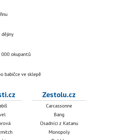
řinu
 dějiny
a 5 000 okupantů
po babičce ve sklepě
ti.cz
Zestolu.cz
abiš
Carcassonne
vel
Bang
orová
Osadníci z Katanu
mitch
Monopoly