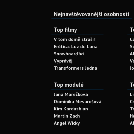
Nejnavštěvovanější osobnosti
Top filmy
T
V tom domě straší!
C
Erótica: Luz de Luna
S
Snowboarďáci
A
Vyprávěj
V
Transformers Jedna
J
Top modelé
T
Jana Marečková
L
Dominika Mesarošová
C
Kim Kardashian
T
Martin Zach
H
Angel Wicky
A