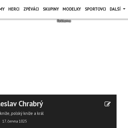
MY
HERCI
ZPĚVÁCI
SKUPINY
MODELKY
SPORTOVCI
DALŠÍ
eslav Chrabrý
kníže, polský kníže a král
17. června 1025