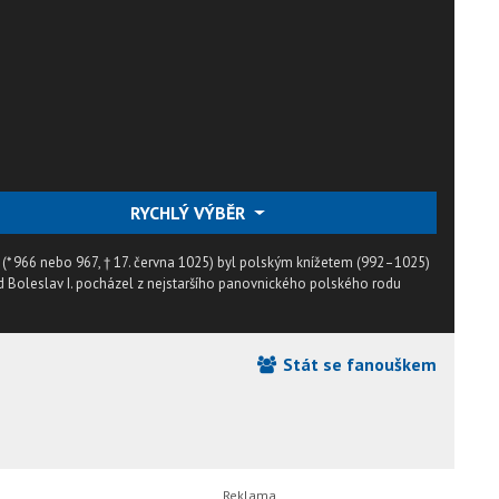
RYCHLÝ VÝBĚR
) (* 966 nebo 967, † 17. června 1025) byl polským knížetem (992–1025)
d Boleslav I. pocházel z nejstaršího panovnického polského rodu
Stát se fanouškem