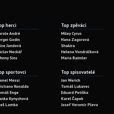
op herci
Top zpěváci
arole André
Miley Cyrus
ergei Godin
Hana Zagorová
lice Jandová
Shakira
áclav Neckář
Helena Vondráčková
ohnny Sins
Maria Baimler
op sportovci
Top spisovatelé
ionel Messi
Jan Werich
ristiano Ronaldo
Tomáš Lukavec
omáš Enge
Eduard Petiška
anka Kynychová
Karel Čapek
leš Lamka
Josef Veromír Pleva