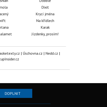
shian
Dobble
émola
Dixit
acený
Krycí jména
wift
Na křídlech
etana
Karak
halamet
Jízdenky, prosím!
aoketexty.cz
|
Úschovna.cz
|
Nedd.cz
|
tupInsider.cz
DOPLNIT