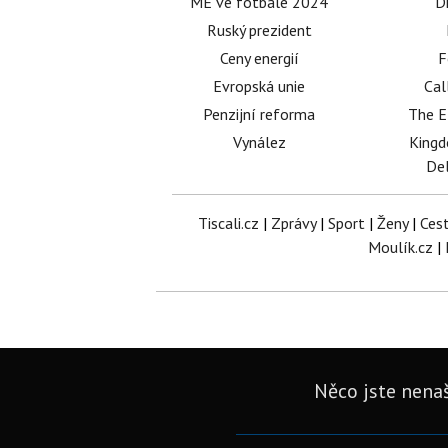
ME ve fotbale 2024
D
Ruský prezident
Ceny energií
F
Evropská unie
Cal
Penzijní reforma
The E
Vynález
King
Del
Tiscali.cz
|
Zprávy
|
Sport
|
Ženy
|
Ces
Moulík.cz
|
Něco jste nenaš