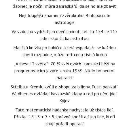
žabinec je noční můra zahrádkářů, dá se ho ale zbavit
Nejhloupější znamení zvěrokruhu: 4 hlupáci dle
astrologie
Ve vzduchu vydržel jen devět minut. Let Tu-154 se 115
lidmi skončil katastrofou
Maličká knížka po babičce, která vypadá, že se každou
chvíli rozpadne, může mít cenu tisíců korun
„Azbest IT světa“: 70 % světových transakcí běží na
programovacím jazyce z roku 1959. Nikdo ho neumí
nahradit
Střelba u Kremlu kvůli e-shopu za biliony, Putin panikaří.
Wildberries ovládají kavkazské klany a teď po něm jde i
Kyjev
Tato matematická hádanka nachytala už tisíce lidí.
Příklad 18 : 3 + 7 × 5 správně spočítají jen lidé, kteří
znají pořadí operací