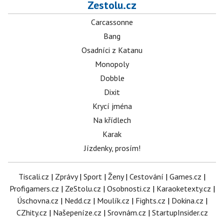
Zestolu.cz
Carcassonne
Bang
Osadníci z Katanu
Monopoly
Dobble
Dixit
Krycí jména
Na křídlech
Karak
Jízdenky, prosím!
Tiscali.cz
|
Zprávy
|
Sport
|
Ženy
|
Cestování
|
Games.cz
|
Profigamers.cz
|
ZeStolu.cz
|
Osobnosti.cz
|
Karaoketexty.cz
|
Úschovna.cz
|
Nedd.cz
|
Moulík.cz
|
Fights.cz
|
Dokina.cz
|
CZhity.cz
|
Našepeníze.cz
|
Srovnám.cz
|
StartupInsider.cz