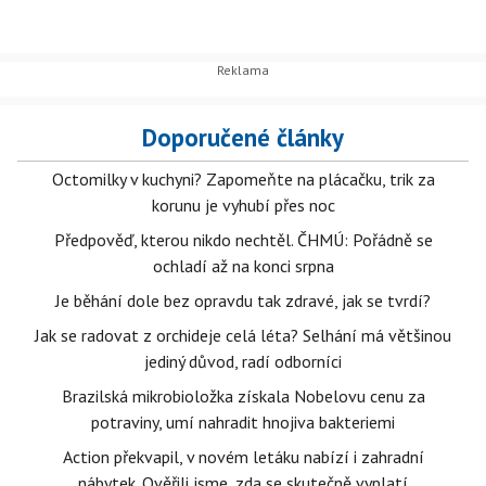
Doporučené články
Octomilky v kuchyni? Zapomeňte na plácačku, trik za
korunu je vyhubí přes noc
Předpověď, kterou nikdo nechtěl. ČHMÚ: Pořádně se
ochladí až na konci srpna
Je běhání dole bez opravdu tak zdravé, jak se tvrdí?
Jak se radovat z orchideje celá léta? Selhání má většinou
jediný důvod, radí odborníci
Brazilská mikrobioložka získala Nobelovu cenu za
potraviny, umí nahradit hnojiva bakteriemi
Action překvapil, v novém letáku nabízí i zahradní
nábytek. Ověřili jsme, zda se skutečně vyplatí