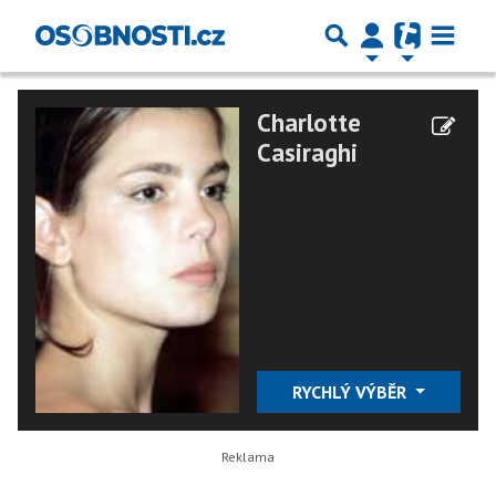
Charlotte
Casiraghi
RYCHLÝ VÝBĚR