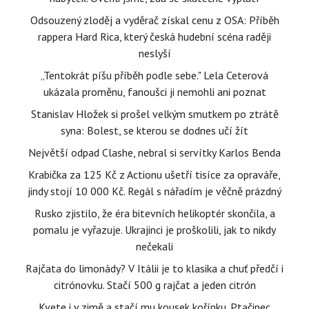
Odsouzený zloděj a vyděrač získal cenu z OSA: Příběh
rappera Hard Rica, který česká hudební scéna raději
neslyší
„Tentokrát píšu příběh podle sebe." Lela Ceterová
ukázala proměnu, fanoušci ji nemohli ani poznat
Stanislav Hložek si prošel velkým smutkem po ztrátě
syna: Bolest, se kterou se dodnes učí žít
Největší odpad Clashe, nebral si servítky Karlos Benda
Krabička za 125 Kč z Actionu ušetří tisíce za opraváře,
jindy stojí 10 000 Kč. Regál s nářadím je věčně prázdný
Rusko zjistilo, že éra bitevních helikoptér skončila, a
pomalu je vyřazuje. Ukrajinci je proškolili, jak to nikdy
nečekali
Rajčata do limonády? V Itálii je to klasika a chuť předčí i
citrónovku. Stačí 500 g rajčat a jeden citrón
Kvete i v zimě a stačí mu kousek kořínku. Ptačinec