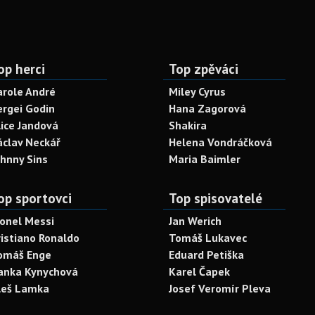
op herci
Top zpěváci
arole André
Miley Cyrus
ergei Godin
Hana Zagorová
lice Jandová
Shakira
áclav Neckář
Helena Vondráčková
ohnny Sins
Maria Baimler
op sportovci
Top spisovatelé
ionel Messi
Jan Werich
ristiano Ronaldo
Tomáš Lukavec
omáš Enge
Eduard Petiška
anka Kynychová
Karel Čapek
leš Lamka
Josef Veromír Pleva