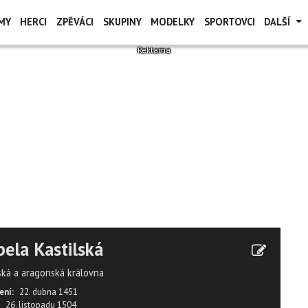
MY
HERCI
ZPĚVÁCI
SKUPINY
MODELKY
SPORTOVCI
DALŠÍ
bela Kastilská
lská a aragonská královna
ení:
22. dubna 1451
26. listopadu 1504