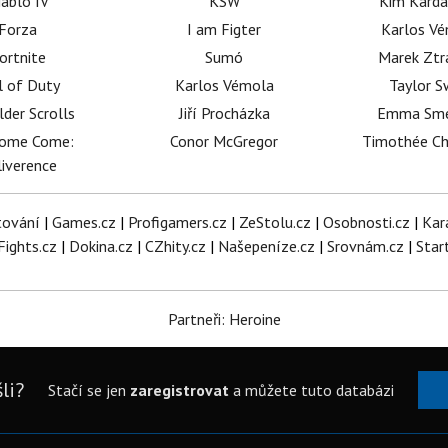
iablo IV
KSW
Kim Karda
Forza
I am Figter
Karlos V
ortnite
Sumó
Marek Ztr
l of Duty
Karlos Vémola
Taylor S
lder Scrolls
Jiří Procházka
Emma Sm
dome Come:
Conor McGregor
Timothée C
iverence
tování
|
Games.cz
|
Profigamers.cz
|
ZeStolu.cz
|
Osobnosti.cz
|
Kar
Fights.cz
|
Dokina.cz
|
CZhity.cz
|
Našepeníze.cz
|
Srovnám.cz
|
Star
Partneři: Heroine
li?
Stačí se jen
zaregistrovat
a můžete tuto databázi