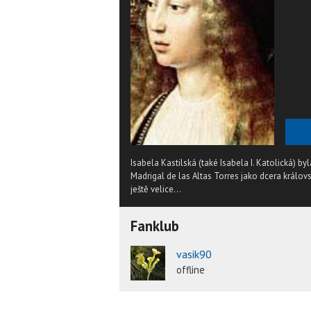
Isabela Kastilská (také Isabela I. Katolická) b
Madrigal de las Altas Torres jako dcera královs
ještě velice...
Fanklub
vasik90
offline