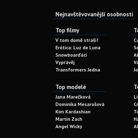
Nejnavštěvovanější osobnosti
Top filmy
T
V tom domě straší!
C
Erótica: Luz de Luna
S
Snowboarďáci
A
Vyprávěj
V
Transformers Jedna
J
Top modelé
T
Jana Marečková
L
Dominika Mesarošová
C
Kim Kardashian
T
Martin Zach
H
Angel Wicky
A