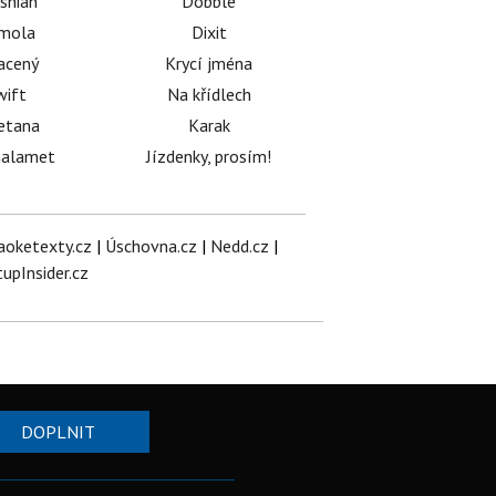
shian
Dobble
émola
Dixit
acený
Krycí jména
wift
Na křídlech
etana
Karak
halamet
Jízdenky, prosím!
aoketexty.cz
|
Úschovna.cz
|
Nedd.cz
|
tupInsider.cz
DOPLNIT