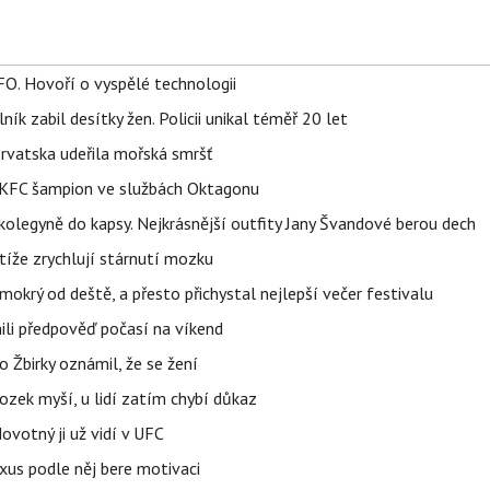
FO. Hovoří o vyspělé technologii
ík zabil desítky žen. Policii unikal téměř 20 let
orvatska udeřila mořská smršť
 BKFC šampion ve službách Oktagonu
olegyně do kapsy. Nejkrásnější outfity Jany Švandové berou dech
íže zrychlují stárnutí mozku
mokrý od deště, a přesto přichystal nejlepší večer festivalu
ili předpověď počasí na víkend
 Žbirky oznámil, že se žení
ozek myší, u lidí zatím chybí důkaz
votný ji už vidí v UFC
uxus podle něj bere motivaci