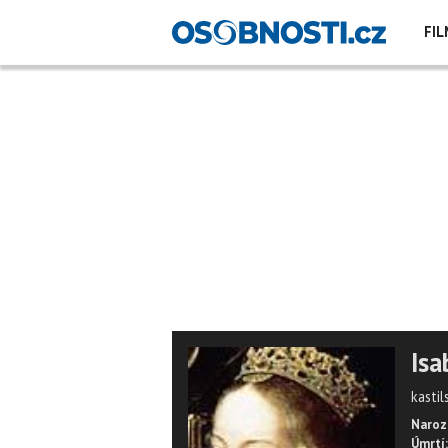
FIL
Isa
kasti
Naroz
Úmrtí: