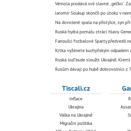
Vémola prodává své slavné „géčko“. Z
Jaromír Soukup skončil po útoku v nemo
Na dovolené spala na přistýlce, syn přít
Ruská hydra pomalu ztrácí hlavy. Gener
Fanoušci fotbalové Sparty předvedli n
Krtka vyženete kuchyňským odpadem zab
Ruská loď bude sloužit Ukrajině. Kreml
Rusům dávají po hubě dobrovolníci z 72
Tiscali.cz
Ga
Inflace
R
Ukrajina
Assas
Válka na Ukrajině
S
Migrační politika