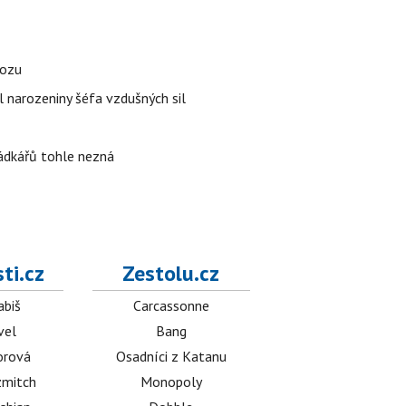
vozu
l narozeniny šéfa vzdušných sil
rádkářů tohle nezná
ti.cz
Zestolu.cz
abiš
Carcassonne
vel
Bang
orová
Osadníci z Katanu
mitch
Monopoly