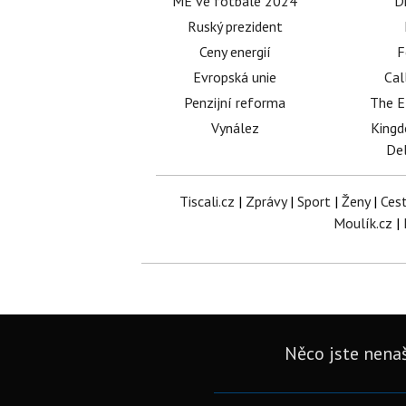
ME ve fotbale 2024
D
Ruský prezident
Ceny energií
F
Evropská unie
Cal
Penzijní reforma
The E
Vynález
King
Del
Tiscali.cz
|
Zprávy
|
Sport
|
Ženy
|
Ces
Moulík.cz
|
Něco jste nenaš