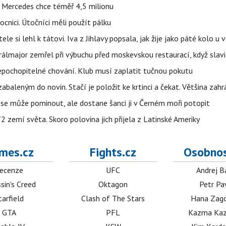
a Mercedes chce téměř 4,5 milionu
cnici. Útočníci měli použít pálku
ele si lehl k tátovi. Iva z Jihlavy popsala, jak žije jako páté kolo u 
álmajor zemřel při výbuchu před moskevskou restaurací, když slavi
epochopitelné chování. Klub musí zaplatit tučnou pokutu
aleným do novin. Stačí je položit ke krtinci a čekat. Většina zah
 se může pominout, ale dostane šanci ji v Černém moři potopit
 zemí světa. Skoro polovina jich přijela z Latinské Ameriky
mes.cz
Fights.cz
Osobnos
ecenze
UFC
Andrej B
sin's Creed
Oktagon
Petr Pa
tarfield
Clash of The Stars
Hana Zag
GTA
PFL
Kazma Kaz