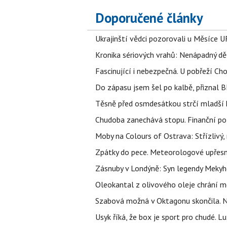
Doporučené články
Ukrajinští vědci pozorovali u Měsíce U
Kronika sériových vrahů: Nenápadný děln
Fascinující i nebezpečná. U pobřeží Ch
Do zápasu jsem šel po kalbě, přiznal
Těsně před osmdesátkou strčí mladší k
Chudoba zanechává stopu. Finanční pot
Moby na Colours of Ostrava: Střízlivý, 
Zpátky do pece. Meteorologové upřesn
Zásnuby v Londýně: Syn legendy Mekyho
Oleokantal z olivového oleje chrání m
Szabová možná v Oktagonu skončila. No
Usyk říká, že box je sport pro chudé. L