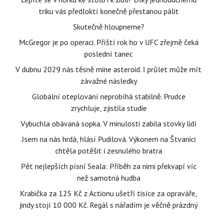
triku vás předloktí konečně přestanou pálit
Skutečně hloupneme?
McGregor je po operaci. Příští rok ho v UFC zřejmě čeká
poslední tanec
V dubnu 2029 nás těsně mine asteroid. I průlet může mít
závažné následky
Globální oteplování neprobíhá stabilně. Prudce
zrychluje, zjistila studie
Vybuchla obávaná sopka. V minulosti zabila stovky lidí
Jsem na nás hrdá, hlásí Pudilová. Výkonem na Štvanici
chtěla potěšit i zesnulého bratra
Pět nejlepších písní Seala: Příběh za nimi překvapí víc
než samotná hudba
Krabička za 125 Kč z Actionu ušetří tisíce za opraváře,
jindy stojí 10 000 Kč. Regál s nářadím je věčně prázdný