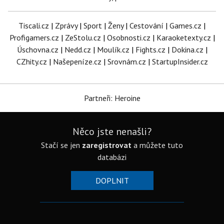
Tiscali.cz
|
Zprávy
|
Sport
|
Ženy
|
Cestování
|
Games.cz
|
Profigamers.cz
|
ZeStolu.cz
|
Osobnosti.cz
|
Karaoketexty.cz
|
Úschovna.cz
|
Nedd.cz
|
Moulík.cz
|
Fights.cz
|
Dokina.cz
|
CZhity.cz
|
Našepeníze.cz
|
Srovnám.cz
|
StartupInsider.cz
Partneři: Heroine
Něco jste nenašli?
Stačí se jen
zaregistrovat
a můžete tuto
databázi
DOPLNIT