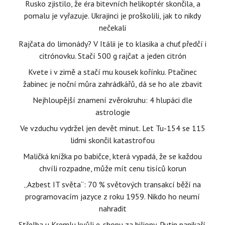
Rusko zjistilo, že éra bitevních helikoptér skončila, a
pomalu je vyřazuje. Ukrajinci je proškolili, jak to nikdy
nečekali
Rajčata do limonády? V Itálii je to klasika a chuť předčí i
citrónovku. Stačí 500 g rajčat a jeden citrón
Kvete i v zimě a stačí mu kousek kořínku. Ptačinec
žabinec je noční můra zahrádkářů, dá se ho ale zbavit
Nejhloupější znamení zvěrokruhu: 4 hlupáci dle
astrologie
Ve vzduchu vydržel jen devět minut. Let Tu-154 se 115
lidmi skončil katastrofou
Maličká knížka po babičce, která vypadá, že se každou
chvíli rozpadne, může mít cenu tisíců korun
„Azbest IT světa“: 70 % světových transakcí běží na
programovacím jazyce z roku 1959. Nikdo ho neumí
nahradit
Střelba u Kremlu kvůli e-shopu za biliony, Putin panikaří.