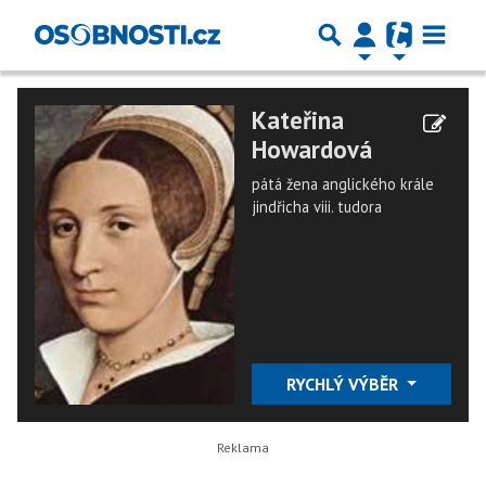
Kateřina
Howardová
pátá žena anglického krále
jindřicha viii. tudora
RYCHLÝ VÝBĚR