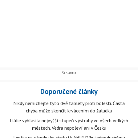
Doporučené články
Nikdy nemíchejte tyto dvě tablety proti bolesti. Častá
chyba může skončit krvácením do žaludku
Itálie vyhlásila nejvyšší stupeň výstrahy ve všech velkých
městech. Vedra nepoleví ani v Česku
Lepíte se v horku ke stolu i k židli? Díky jednoduchému