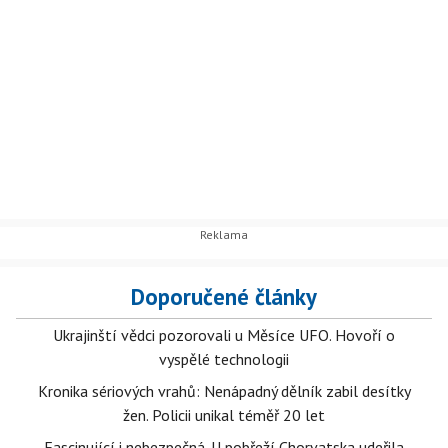
Doporučené články
Ukrajinští vědci pozorovali u Měsíce UFO. Hovoří o
vyspělé technologii
Kronika sériových vrahů: Nenápadný dělník zabil desítky
žen. Policii unikal téměř 20 let
Fascinující i nebezpečná. U pobřeží Chorvatska udeřila