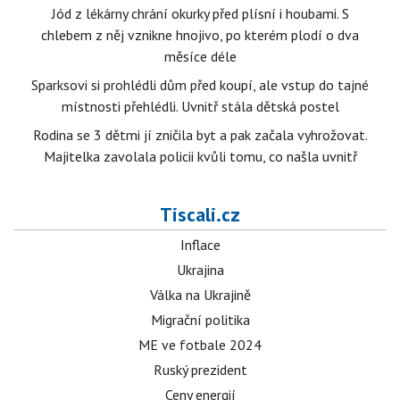
Jód z lékárny chrání okurky před plísní i houbami. S
chlebem z něj vznikne hnojivo, po kterém plodí o dva
měsíce déle
Sparksovi si prohlédli dům před koupí, ale vstup do tajné
místnosti přehlédli. Uvnitř stála dětská postel
Rodina se 3 dětmi jí zničila byt a pak začala vyhrožovat.
Majitelka zavolala policii kvůli tomu, co našla uvnitř
Tiscali.cz
Inflace
Ukrajina
Válka na Ukrajině
Migrační politika
ME ve fotbale 2024
Ruský prezident
Ceny energií