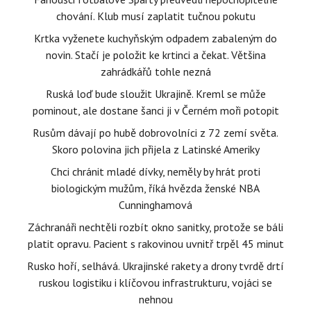
chování. Klub musí zaplatit tučnou pokutu
Krtka vyženete kuchyňským odpadem zabaleným do
novin. Stačí je položit ke krtinci a čekat. Většina
zahrádkářů tohle nezná
Ruská loď bude sloužit Ukrajině. Kreml se může
pominout, ale dostane šanci ji v Černém moři potopit
Rusům dávají po hubě dobrovolníci z 72 zemí světa.
Skoro polovina jich přijela z Latinské Ameriky
Chci chránit mladé dívky, neměly by hrát proti
biologickým mužům, říká hvězda ženské NBA
Cunninghamová
Záchranáři nechtěli rozbít okno sanitky, protože se báli
platit opravu. Pacient s rakovinou uvnitř trpěl 45 minut
Rusko hoří, selhává. Ukrajinské rakety a drony tvrdě drtí
ruskou logistiku i klíčovou infrastrukturu, vojáci se
nehnou