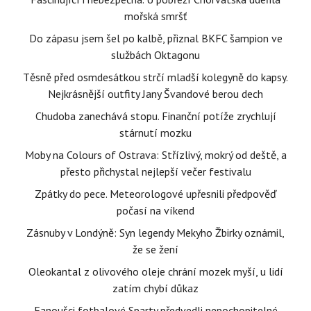
mořská smršť
Do zápasu jsem šel po kalbě, přiznal BKFC šampion ve
službách Oktagonu
Těsně před osmdesátkou strčí mladší kolegyně do kapsy.
Nejkrásnější outfity Jany Švandové berou dech
Chudoba zanechává stopu. Finanční potíže zrychlují
stárnutí mozku
Moby na Colours of Ostrava: Střízlivý, mokrý od deště, a
přesto přichystal nejlepší večer festivalu
Zpátky do pece. Meteorologové upřesnili předpověď
počasí na víkend
Zásnuby v Londýně: Syn legendy Mekyho Žbirky oznámil,
že se žení
Oleokantal z olivového oleje chrání mozek myší, u lidí
zatím chybí důkaz
Fanoušci fotbalové Sparty předvedli nepochopitelné